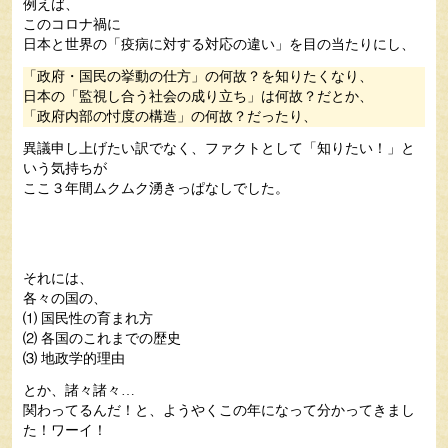
例えば、
このコロナ禍に
日本と世界の「疫病に対する対応の違い」を目の当たりにし、
「政府・国民の挙動の仕方」の何故？を知りたくなり、
日本の「監視し合う社会の成り立ち」は何故？だとか、
「政府内部の忖度の構造」の何故？だったり、
異議申し上げたい訳でなく、ファクトとして「知りたい！」と
いう気持ちが
ここ３年間ムクムク湧きっぱなしでした。
それには、
各々の国の、
⑴ 国民性の育まれ方
⑵ 各国のこれまでの歴史
⑶ 地政学的理由
とか、諸々諸々…
関わってるんだ！と、ようやくこの年になって分かってきまし
た！ワーイ！