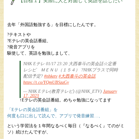
【目標１】実際に人と対面して英語を話したい
去年「外国語勉強する」を目標にしたんです。
?テキストや
?Eテレの英会話番組、
?発音アプリを
駆使して、英語を勉強しまして、
NHK Eテレ 01/17 23:20 大西泰斗の英会話☆定番
レシピ ＭＥＮＵ（１５４） ?NHKプラスで同時
配信予定?
#nhketv
#大西泰斗の英会話
https://t.co/YQmUBSzaGy
— NHK Eテレ(教育テレビ) (@NHK_ETV)
January
17, 2023
↑Eテレの英会話番組。めちゃ勉強になってます
「Eテレの英会話番組」を
何度も口に出して読んで、アプリで発音練習…、
という学習法を１年間なるべく毎日（『なるべく』てのがミ
ソ）続けたんですが、