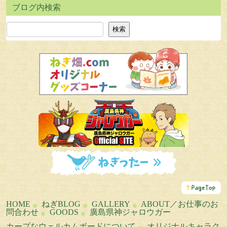
検索
検索
こ
の
ペ
HOME
ねぎBLOG
GALLERY
ABOUT／お仕事のお
ー
問合わせ
GOODS
廣島県神ジャロウガー
ジ
の
カープなウェルカムボードについて
オリジナルキャラク