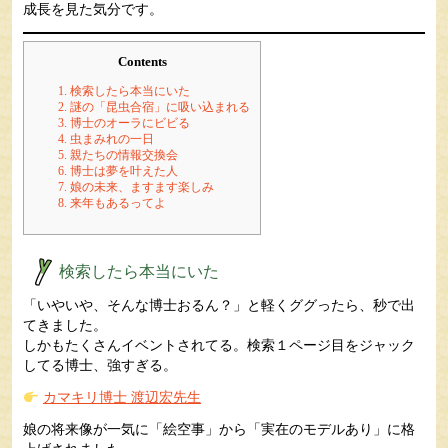
成長を見た気分です。
Contents
1.
検索したら本当にいた
2.
謎の「昆虫合宿」に吸い込まれる
3.
博士のオーラにビビる
4.
虫まみれの一日
5.
親たちの情報交換会
6.
博士は夢を叶えた人
7.
娘の未来、ますます楽しみ
8.
来年もあるってよ
検索したら本当にいた
「いやいや、そんな博士おるん？」と軽くググったら、秒で出
てきました。
しかもたくさんイベントされてる。検索１ページ目をジャック
してる博士、強すぎる。
カマキリ博士 渡辺宏先生
娘の将来像が一気に「絵空事」から「実在のモデルあり」に格