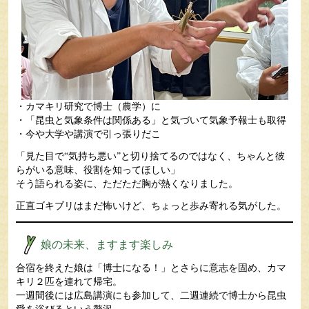
・カマキリ研究で
博士（農学）に
・「昆虫と気象条件は関係ある」と気づいて気象予報士
も取得
・今や大学や講演で引っ張りだこ
「見た目で“気持ち悪い”と切り捨てるのではなく、ちゃんと彼
らがいる意味、役割を知ってほしい」
そう語られる姿に、ただただ胸が熱くなりました。
正直ゴキブリはまだ怖いけど、ちょっと歩み寄れる気がした。
娘の未来、ますます楽しみ
合宿を終えた娘は「博士になる！」とさらに意志を固め、カマ
キリ２匹を連れて帰宅。
一週間後には広島講演にも参加して、二週連続で博士から昆虫