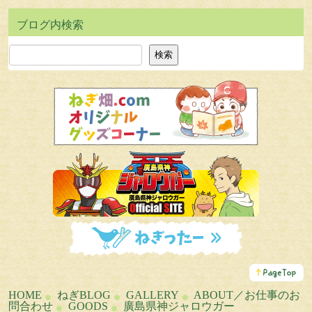
検索
検索
こ
の
ペ
HOME
ねぎBLOG
GALLERY
ABOUT／お仕事のお
ー
問合わせ
GOODS
廣島県神ジャロウガー