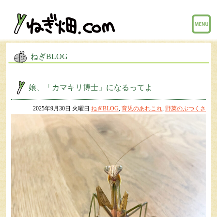
menu
ねぎBLOG
娘、「カマキリ博士」になるってよ
2025年9月30日 火曜日
ねぎBLOG
,
育児のあれこれ
,
野菜のぶつくさ