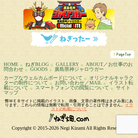
こ
の
ペ
HOME
ねぎBLOG
GALLERY
ABOUT／お仕事のお
ー
問合わせ
GOODS
廣島県神ジャロウガー
ジ
の
カープなウェルカムボードについて
オリジナルキャラク
ト
ターの制作について
お問い合わせ／MAIL
イラスト転
ッ
載について
スマートフォンでの閲覧について
サイト
プ
マップ
へ
弊ＷＥＢサイトに掲載のイラスト、画像、文章の著作権はきざみ葱にあ
ります。これらの情報は無断で転用・引用することはできません。
イラ
ストの転載について
Copyright © 2015-2026 Negi Kizami All Rights Reserved.