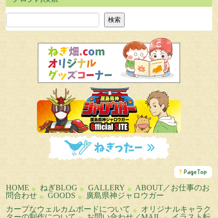
検索
検索
こ
の
ペ
HOME
ねぎBLOG
GALLERY
ABOUT／お仕事のお
ー
問合わせ
GOODS
廣島県神ジャロウガー
ジ
の
カープなウェルカムボードについて
オリジナルキャラク
ト
ターの制作について
お問い合わせ／MAIL
イラスト転