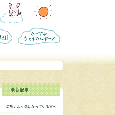
カ
ー
プ
な
ウ
ェ
ル
カ
ム
〜
ボ
ー
ド
に
つ
い
て
広島カルタ気になっている方へ