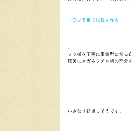
「②プラ板で眼鏡を作る」
…
プラ板を丁寧に眼鏡型に切る
確実にメガネフチや柄の部分
いきなり頓挫しそうです。