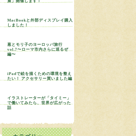
展」開催します！
MacBookと外部ディスプレイ購入
しました！
葱とモリ子のヨーロッパ旅行
vol.7〜ローマ市内さらに巡るぜ
編〜
iPadで絵を描くための環境を整え
たい！ アクセサリー買いました編
イラストレーターが「タイミー」
で働いてみたら、世界が広がった
話