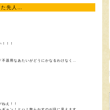
った先人…
い！！！
ド不器用なあたいがどうにかなるわけなく…
」
がねえ！！
をギャン！とハミ散らかすのが目に見えます。