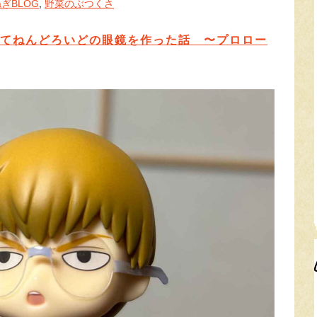
ぎBLOG
,
野菜のぶつくさ
てねんどろいどの眼鏡を作った話 〜プロロー