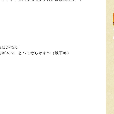
自信がねえ！
をギャン！とハミ散らかす〜（以下略）