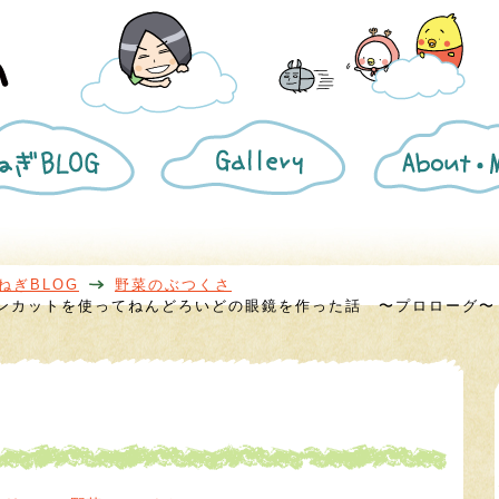
ね
ギ
き
ぎ
ャ
ざ
BLOG
ラ
み
リ
葱
ー
プ
ロ
フ
ィ
ねぎBLOG
野菜のぶつくさ
ー
ンカットを使ってねんどろいどの眼鏡を作った話 〜プロローグ
ル