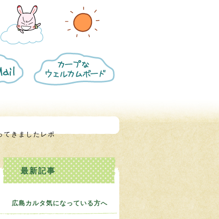
カ
ー
プ
な
ウ
ェ
ル
カ
ム
ってきましたレポ
ボ
ー
ド
に
つ
い
て
広島カルタ気になっている方へ