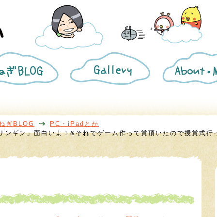
ね
ギ
き
ぎ
ャ
ざ
BLOG
ラ
み
リ
葱
ー
プ
ロ
フ
ィ
ねぎBLOG
PC・iPadとか
ー
リンギン」面白いよ！&それでゲーム作って賞頂いたので授賞式行
ル