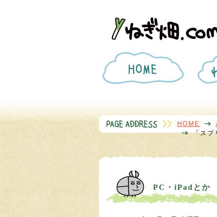
ホ
ー
ム
HOME
「スプ
PC・iPadとか