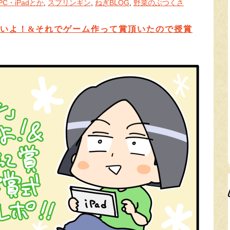
PC・iPadとか
,
スプリンギン
,
ねぎBLOG
,
野菜のぶつくさ
いよ！&それでゲーム作って賞頂いたので授賞