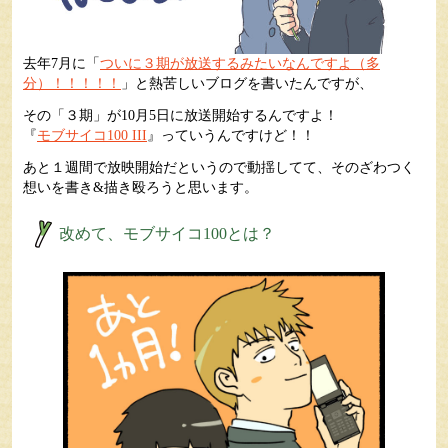
去年7月に「
ついに３期が放送するみたいなんですよ（多
分）！！！！！
」と熱苦しいブログを書いたんですが、
その「３期」が10月5日に放送開始するんですよ！
『
モブサイコ100 III
』っていうんですけど！！
あと１週間で放映開始だというので動揺してて、そのざわつく
想いを書き&描き殴ろうと思います。
改めて、モブサイコ100とは？