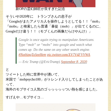
新OPの霊幻師匠が良すぎた記念
そういや2020年に トランプさんの息子が
「Googleがまたアメリカ人を操作しようとしてる！！『mob』
『mobs』と検索したら普通「暴徒（mob）」が出てくるのに、
Googleだけ違う！！（モブくんの画像だらけやんけ）」
Google is once again trying to manipulate Americans.
Type “mob” or “mobs” into google and watch what
comes up. Do the same on any other search engine.
#NothingToSeeHere
pic.twitter.com/XV7V4FVVWA
— Eric Trump (@EricTrump)
September 8, 2020
と
ツイートした時に世界中が湧いて、
米国で「mobpsycho100」がトレンド入りしてしまったことがあ
って、
海外のモブサイコ人気のゴっっっっっつい熱を感じました。
すげえや…モブサイコ…