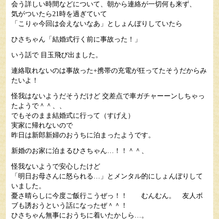
会う詳しい時間などについて、朝から連絡が一切何も来ず、
気がついたら21時を過ぎていて
「こりゃ今回は会えないなあ」としょんぼりしていたら
ひさちゃん「結婚式行く前に事故った！」
いう話で 目玉飛び出ました。
連絡取れないのは事故った+携帯の充電が狂ってたそうだからみ
たいよ！
怪我はないようだそうだけど 交差点で車ガチャーーンしちゃっ
たようで＾＾、、
でもそのまま結婚式に行って（すげえ）
実家に帰れないので
昨日は新郎新婦のおうちに泊まったようです。
新婚のお家に泊まるひさちゃん…！！＾＾、
怪我ないようで安心したけど
「明日お母さんに怒られる…」とメンタル的にしょんぼりして
いました。
憂さ晴らしに今度ご飯行こうぜっ！！ むんむん。 友人ボ
ブも誘おうという話になったぜ＾＾！
ひさちゃん無事におうちに着いたかしら…。