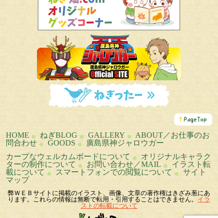
こ
の
ペ
HOME
ねぎBLOG
GALLERY
ABOUT／お仕事のお
ー
問合わせ
GOODS
廣島県神ジャロウガー
ジ
の
カープなウェルカムボードについて
オリジナルキャラク
ト
ターの制作について
お問い合わせ／MAIL
イラスト転
ッ
載について
スマートフォンでの閲覧について
サイト
プ
マップ
へ
弊ＷＥＢサイトに掲載のイラスト、画像、文章の著作権はきざみ葱にあ
ります。これらの情報は無断で転用・引用することはできません。
イラ
ストの転載について