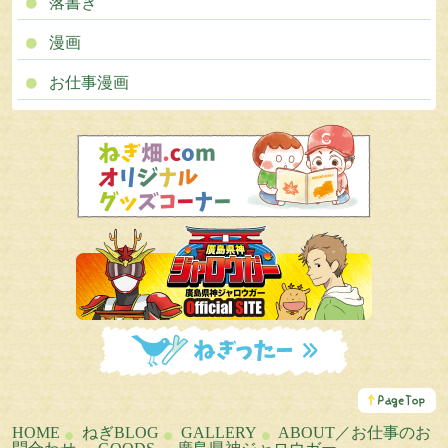
落書き
漫画
お仕事漫画
こ
の
ペ
HOME
ねぎBLOG
GALLERY
ABOUT／お仕事のお
ー