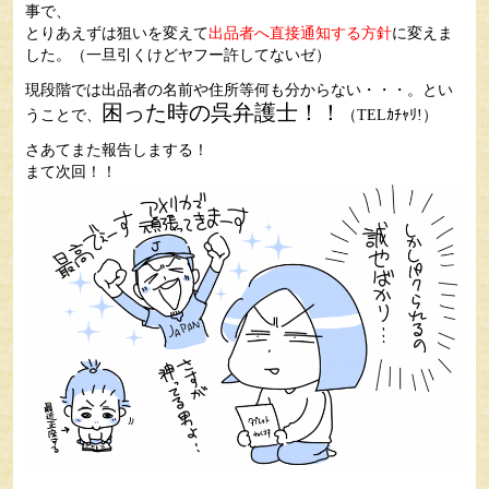
事で、
とりあえずは狙いを変えて
出品者へ直接通知する方針
に変えま
した。（一旦引くけどヤフー許してないゼ）
現段階では出品者の名前や住所等何も分からない・・・。とい
困った時の呉弁護士！！
うことで、
（TELｶﾁｬﾘ!）
さあてまた報告しまする！
まて次回！！