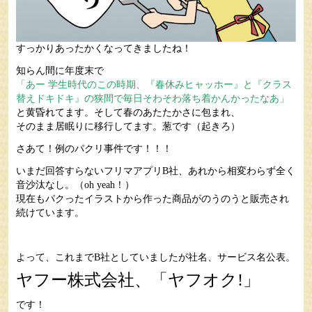
すっかりあったかくなってきましたね！
知らん間に年度末で
「あー 学生時代のこの時期、『春休みヒャッホー』と『クラス
替えドキドキ』の狭間で毎日そわそわ落ち着かんかったなあ」
と黄昏れてます。そして春のあたたかさに包まれ、
そのまま居眠りに移行してます。葱です（起きろ）
さあて！例のパクリ事件です！！！
いまだ回答すらないフリマアプリB社、あれから相変わらず全く
音沙汰なし。（oh yeah！）
現在もパクったイラストから作った商品がのうのうと販売され
続けています。
よって、これまでB社としていましたが社名、サービス名公表。
ヤフー株式会社、「ヤフオク!」
です！