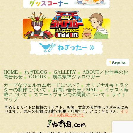
こ
の
ペ
HOME
ねぎBLOG
GALLERY
ABOUT／お仕事のお
ー
問合わせ
GOODS
廣島県神ジャロウガー
ジ
の
カープなウェルカムボードについて
オリジナルキャラク
ト
ターの制作について
お問い合わせ／MAIL
イラスト転
ッ
載について
スマートフォンでの閲覧について
サイト
プ
マップ
へ
弊ＷＥＢサイトに掲載のイラスト、画像、文章の著作権はきざみ葱にあ
ります。これらの情報は無断で転用・引用することはできません。
イラ
ストの転載について