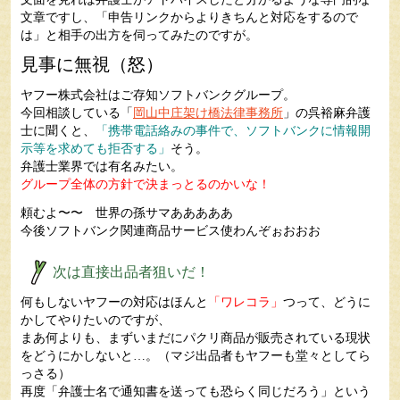
文章ですし、「申告リンクからよりきちんと対応をするので
は」と相手の出方を伺ってみたのですが。
見事に無視（怒）
ヤフー株式会社はご存知ソフトバンクグループ。
今回相談している「
岡山中庄架け橋法律事務所
」の呉裕麻弁護
士に聞くと、
「携帯電話絡みの事件で、ソフトバンクに情報開
示等を求めても拒否する」
そう。
弁護士業界では有名みたい。
グループ全体の方針で決まっとるのかいな！
頼むよ〜〜 世界の孫サマあああああ
今後ソフトバンク関連商品サービス使わんぞぉおおお
次は直接出品者狙いだ！
何もしないヤフーの対応はほんと
「ワレコラ」
つって、どうに
かしてやりたいのですが、
まあ何よりも、まずいまだにパクリ商品が販売されている現状
をどうにかしないと…。（マジ出品者もヤフーも堂々としてら
っさる）
再度「弁護士名で通知書を送っても恐らく同じだろう」という