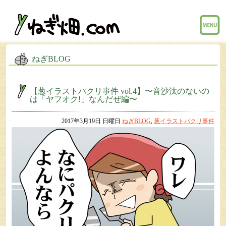
menu
ねぎBLOG
【葱イラストパクリ事件 vol.4】〜音沙汰のないの
は「ヤフオク!」なんだぜ編〜
2017年3月19日 日曜日
ねぎBLOG
,
葱イラストパクリ事件