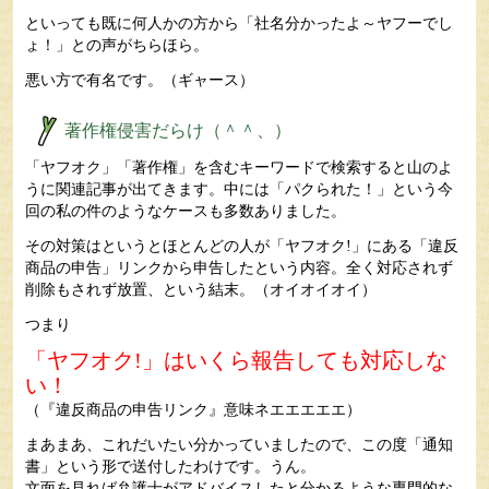
といっても既に何人かの方から「社名分かったよ～ヤフーでし
ょ！」との声がちらほら。
悪い方で有名です。（ギャース）
著作権侵害だらけ（＾＾、）
「ヤフオク」「著作権」を含むキーワードで検索すると山のよ
うに関連記事が出てきます。中には「パクられた！」という今
回の私の件のようなケースも多数ありました。
その対策はというとほとんどの人が「ヤフオク!」にある「違反
商品の申告」リンクから申告したという内容。全く対応されず
削除もされず放置、という結末。（オイオイオイ）
つまり
「ヤフオク!」はいくら報告しても対応しな
い！
（『違反商品の申告リンク』意味ネエエエエエ）
まあまあ、これだいたい分かっていましたので、この度「通知
書」という形で送付したわけです。うん。
文面を見れば弁護士がアドバイスしたと分かるような専門的な