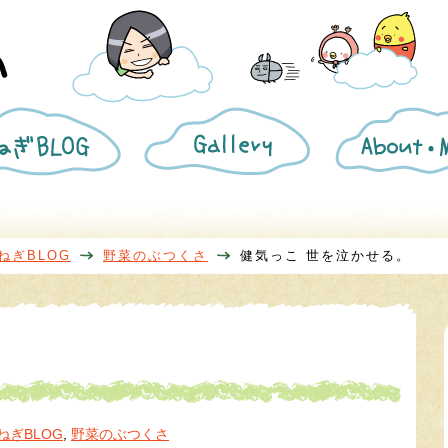
ね
ギ
き
ぎ
ャ
ざ
BLOG
ラ
み
リ
葱
ー
プ
ロ
フ
ィ
ねぎBLOG
野菜のぶつくさ
健気っこ 世を泣かせる。
ー
ル
ねぎBLOG
,
野菜のぶつくさ