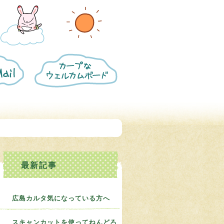
カ
ー
プ
な
ウ
ェ
ル
カ
ム
ボ
ー
ド
に
つ
い
て
広島カルタ気になっている方へ
スキャンカットを使ってねんどろ