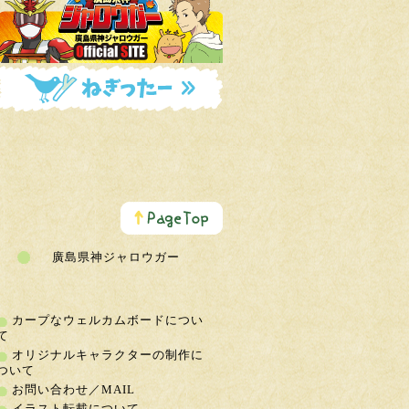
こ
の
ペ
ー
廣島県神ジャロウガー
ジ
の
ト
ッ
カープなウェルカムボードについ
プ
て
へ
オリジナルキャラクターの制作に
ついて
お問い合わせ／MAIL
イラスト転載について