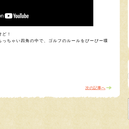
けど！
ちっちゃい四角の中で、ゴルフのルールをぴーぴー喋
）
次の記事へ