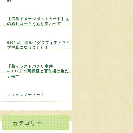
【広島イメージポストカード】あ
の紙ヒコーキくもり空わって
9月9日、ポルノグラフィティライ
ブ中止になりました！
【葱イラストパクリ事件
vol.11】〜商標権と著作権は別だ
よ編〜
マエケンノーノー！
カテゴリー
ねぎBLOG