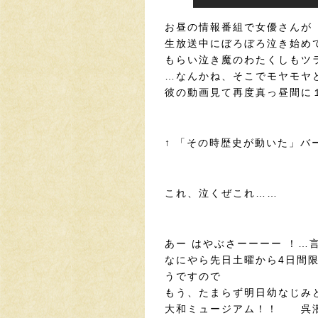
お昼の情報番組で女優さんが
生放送中にぼろぼろ泣き始め
もらい泣き魔のわたくしもツ
…なんかね、そこでモヤモヤ
彼の動画見て再度真っ昼間に
↑ 「その時歴史が動いた」バ
これ、泣くぜこれ……
あー はやぶさーーーー ！…
なにやら先日土曜から4日間
うですので
もう、たまらず明日幼なじみ
大和ミュージアム！！ 呉