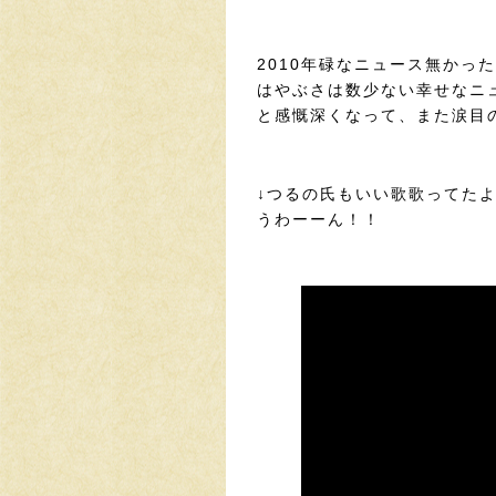
2010年碌なニュース無かっ
はやぶさは数少ない幸せなニ
と感慨深くなって、また涙目
↓つるの氏もいい歌歌ってた
うわーーん！！