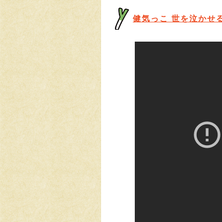
健気っこ 世を泣かせ