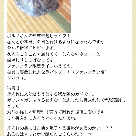
ポルノさんの年末年越しライブ！
なんとか30日、31日と行けるようになったんですが
今回の倍率にビビります。
友人もことごとく崩れてて、なんなの今回！！と
歯ぎしりしっぱなしです。
ファンクラブ限定ライブいうても、
会員に容赦しねえなラバップ…！（ファンクラブ名）
ぎりぎり。
写真は
押入れに入り込もうとする我が家のカメです。
ガッシャガシャうるせえな！と思ったら押入れ前で悪戦苦闘し
とった。
お前の幅じゃ無理だ！言うて離れた場所に置いても
また押入れに入ろうとするんだよね。
押入れの奥にはお前を魅了する世界があるのかい…？？
あるのはきっとホウ酸だんごくらいだぞ…☆