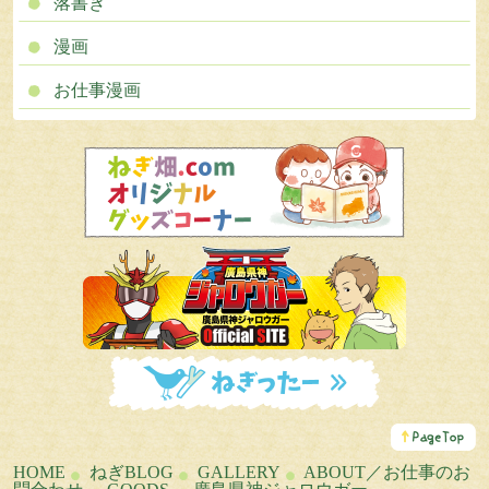
落書き
漫画
お仕事漫画
こ
の
ペ
HOME
ねぎBLOG
GALLERY
ABOUT／お仕事のお
ー