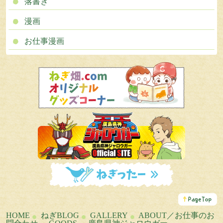
落書き
漫画
お仕事漫画
こ
の
ペ
HOME
ねぎBLOG
GALLERY
ABOUT／お仕事のお
ー