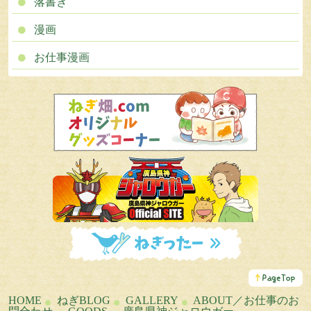
落書き
漫画
お仕事漫画
こ
の
ペ
HOME
ねぎBLOG
GALLERY
ABOUT／お仕事のお
ー