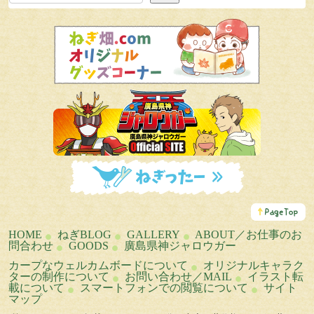
こ
の
ペ
HOME
ねぎBLOG
GALLERY
ABOUT／お仕事のお
ー
問合わせ
GOODS
廣島県神ジャロウガー
ジ
の
カープなウェルカムボードについて
オリジナルキャラク
ト
ターの制作について
お問い合わせ／MAIL
イラスト転
ッ
載について
スマートフォンでの閲覧について
サイト
プ
マップ
へ