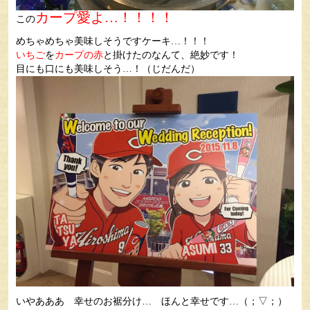
カープ愛よ…！！！！
この
めちゃめちゃ美味しそうですケーキ…！！！
いちご
を
カープの赤
と掛けたのなんて、絶妙です！
目にも口にも美味しそう…！（じだんだ）
いやあああ 幸せのお裾分け… ほんと幸せです…（；▽；）