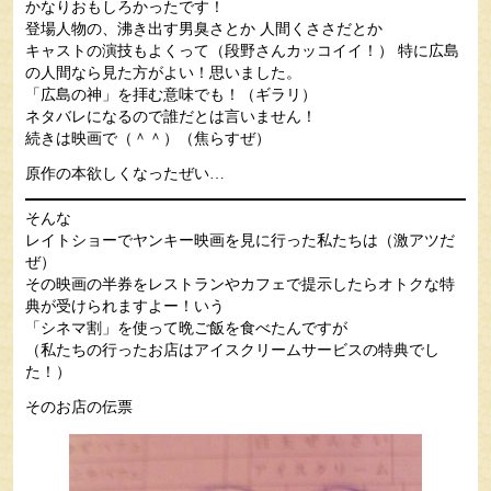
かなりおもしろかったです！
登場人物の、沸き出す男臭さとか 人間くささだとか
キャストの演技もよくって（段野さんカッコイイ！） 特に広島
の人間なら見た方がよい！思いました。
「広島の神」を拝む意味でも！（ギラリ）
ネタバレになるので誰だとは言いません！
続きは映画で（＾＾）（焦らすぜ）
原作の本欲しくなったぜい…
そんな
レイトショーでヤンキー映画を見に行った私たちは（激アツだ
ぜ）
その映画の半券をレストランやカフェで提示したらオトクな特
典が受けられますよー！いう
「シネマ割」を使って晩ご飯を食べたんですが
（私たちの行ったお店はアイスクリームサービスの特典でし
た！）
そのお店の伝票