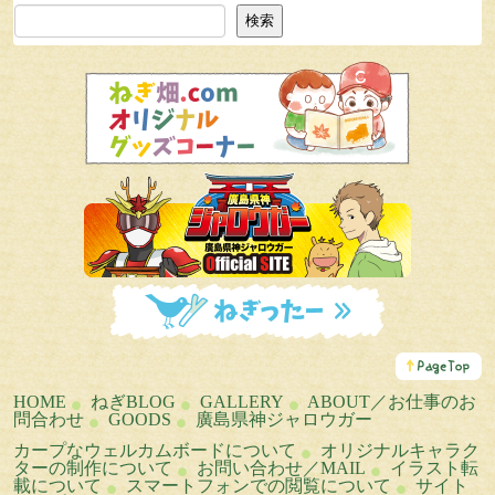
検索
検索
こ
の
ペ
HOME
ねぎBLOG
GALLERY
ABOUT／お仕事のお
ー
問合わせ
GOODS
廣島県神ジャロウガー
ジ
の
カープなウェルカムボードについて
オリジナルキャラク
ト
ターの制作について
お問い合わせ／MAIL
イラスト転
ッ
載について
スマートフォンでの閲覧について
サイト