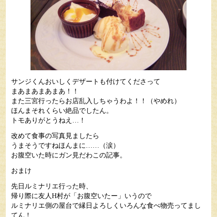
サンジくんおいしくデザートも付けてくださって
まあまあまあまあ！！
また三宮行ったらお店乱入しちゃうわよ！！（やめれ）
ほんまそれくらい絶品でしたん。
トモありがとうねえ…！
改めて食事の写真見ましたら
うまそうですねほんまに……（涙）
お腹空いた時にガン見だわこの記事。
おまけ
先日ルミナリエ行った時、
帰り際に友人H村が「お腹空いたー」いうので
ルミナリエ側の屋台で縁日よろしくいろんな食べ物売ってまし
てん！