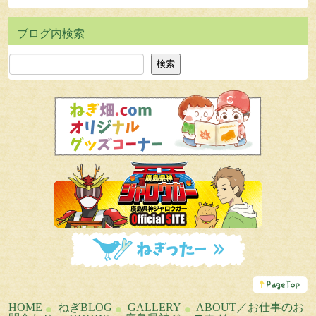
検索
検索
こ
の
ペ
HOME
ねぎBLOG
GALLERY
ABOUT／お仕事のお
ー