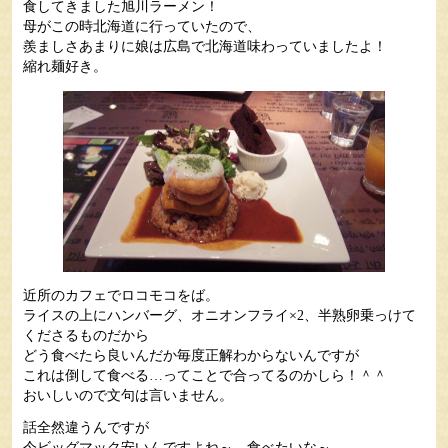
食してきました旭川ラーメン！
母がこの時北海道に行っていたので、
羨ましさあまりに娘は広島で北海道味わっていましたよ！
縮れ麺好き。
近所のカフェでロコモコをば。
ライスの上にハンバーグ、オニオンフライ×2、半熟卵乗っけて
くださるものだから
どう食べたら良いんだか毎度正解わからないんですが
これは倒して食べる…ってことで合ってるのかしら！＾＾
おいしいので文句は言いません。
話全然違うんですが
今ビッグマック安いんですよね～ 食べたいな～…