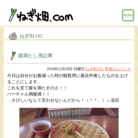
menu
ねぎBLOG
腹満たし用記事
2010年12月19日 日曜日
ねぎBLOG
,
野菜のぶつくさ
今日は自分がお腹減った時の観覧用に最近外食したものを上げ
ることにします。
これを見て腹を満たすのさ！！
バーチャル満腹感！！
…さびしいなんて言わせないんだから！（＾＾、）←涙目