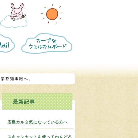
カ
ー
プ
な
ウ
ェ
ル
カ
 某都知事殿へ。
ム
ボ
ー
ド
に
つ
い
て
広島カルタ気になっている方へ
スキャンカットを使ってねんどろ