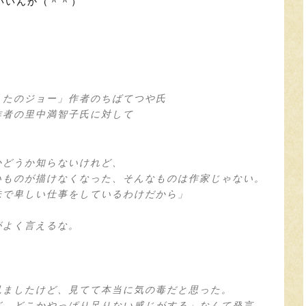
いいんか（＾＾）
！
したのジョー」作者のちばてつや氏
作者の里中満智子氏に対して
かどうか知らないけれど、
いものが描けなくなった、そんなものは作家じゃない。
味で卑しい仕事をしているわけだから」
がよく言えるな。
見ましたけど、見てて本当に気の毒だと思った。
ど、どこかやっぱり足りない感じがする」なんて発言。