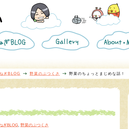
ね
ギ
き
ぎ
ャ
ざ
BLOG
ラ
み
リ
葱
ー
プ
ロ
フ
ィ
ねぎBLOG
野菜のぶつくさ
野菜のちょっとまじめな話！
ー
ル
ねぎBLOG
,
野菜のぶつくさ