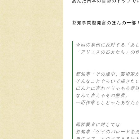
あんた日本の首都のトップで
都知事問題発言のほんの一部
今回の条例に反対する「あ
「アリエスの乙女たち」の
都知事「その連中、芸術家
そんなことぐらいで描きた
ほんとに言わせりゃある意
なんて言えるその態度。
一応作家もしとったあなた
同性愛者に対しては
都知事「ゲイのパレードを
男のペア、女のペアあるけ