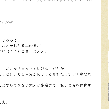
解」だぜ
のじゃろう。
いことをしとる上の者が
かい（＾＾）これ、ねええ。
ん」だとか「言っちゃいけん」だとか
たこと）、もし自分が同じことされたらすごく嫌な気
ことすらできない大人が多過ぎて（私子どもを保育す
ええ。