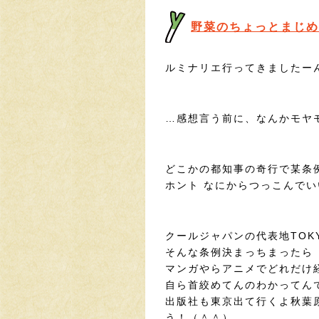
野菜のちょっとまじめ
ルミナリエ行ってきましたー
…感想言う前に、なんかモヤ
どこかの都知事の奇行で某条
ホント なにからつっこんで
クールジャパンの代表地TOK
そんな条例決まっちまったら
マンガやらアニメでどれだけ
自ら首絞めてんのわかってん
出版社も東京出て行くよ秋葉
う！（＾＾）