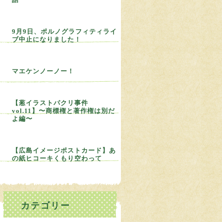
9月9日、ポルノグラフィティライ
ブ中止になりました！
マエケンノーノー！
【葱イラストパクリ事件
vol.11】〜商標権と著作権は別だ
よ編〜
【広島イメージポストカード】あ
の紙ヒコーキくもり空わって
カテゴリー
ねぎBLOG