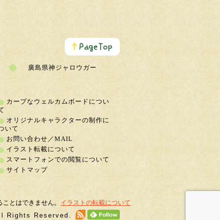
こ
の
ペ
ー
廣島県神ジャロウガー
ジ
の
ト
ッ
カープなウェルカムボードについ
プ
て
へ
オリジナルキャラクターの制作に
ついて
お問い合わせ／MAIL
イラスト転載について
スマートフォンでの閲覧について
サイトマップ
ることはできません。
イラストの転載について
ll Rights Reserved.