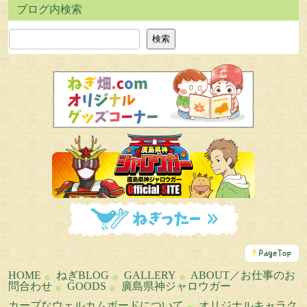
検索
検索
こ
の
ペ
HOME
ねぎBLOG
GALLERY
ABOUT／お仕事のお
ー
問合わせ
GOODS
廣島県神ジャロウガー
ジ
の
カープなウェルカムボードについて
オリジナルキャラク