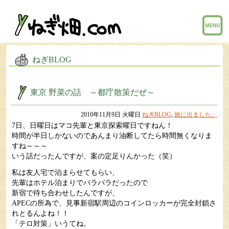
menu
ねぎBLOG
東京 野菜の話 ～都庁散策だぜ～
2010年11月9日 火曜日
ねぎBLOG
,
旅に出ました。
7日、日曜日はマコ先輩と東京探索曜日ですねん！
時間が半日しかないのであんまり油断してたら時間無くなりま
すね～～～
いう話だったんですが、案の定足りんかった（笑）
私は友人宅で泊まらせてもらい、
先輩はホテル泊まりでバラバラだったので
新宿で待ち合わせしたんですが、
APECの所為で、見事新宿駅周辺のコインロッカーが完全封鎖さ
れとるんよね！！
「テロ対策」いうてね。