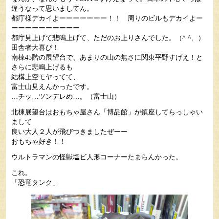
違うなって思いましてん。
都庁様デカイよーーーーーーー！！ 周りのビルもデカイよー
ーーーーーーーーーー
都庁見上げて悲鳴上げて、ただのお上りさんでした。（^ ^、）
田舎者大喜び！
南棟45階の展望台で、あまりの山の無さに関東平野すげえ！と
さらに悲鳴上げるも
結構上空モヤってて、
富士山見えんかったです。
…チッ…ツンデレめ…。（富士山）
北棟展望台はおもちゃ屋さん「博品館」が鎮座してらっしゃい
まして
良い大人２人が飛びつきましたぜーー
おもちゃ好き！！
ウルトラマンの怪獣塩ビ人形コーナーたまらんかった。
これ。
「恐竜タンク」