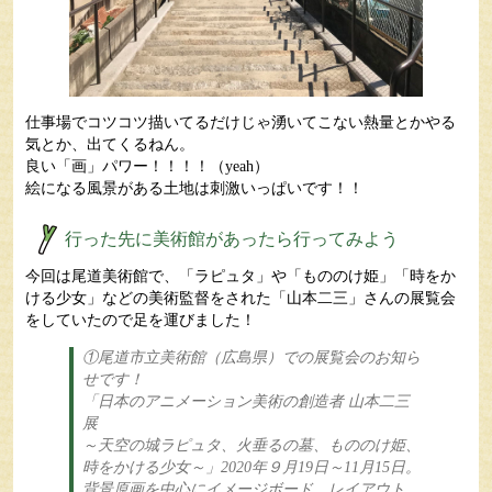
仕事場でコツコツ描いてるだけじゃ湧いてこない熱量とかやる
気とか、出てくるねん。
良い「画」パワー！！！！（yeah）
絵になる風景がある土地は刺激いっぱいです！！
行った先に美術館があったら行ってみよう
今回は尾道美術館で、「ラピュタ」や「もののけ姫」「時をか
ける少女」などの美術監督をされた「山本二三」さんの展覧会
をしていたので足を運びました！
①尾道市立美術館（広島県）での展覧会のお知ら
せです！
「日本のアニメーション美術の創造者 山本二三
展
～天空の城ラピュタ、火垂るの墓、もののけ姫、
時をかける少女～」2020年９月19日～11月15日。
背景原画を中心にイメージボード、レイアウト