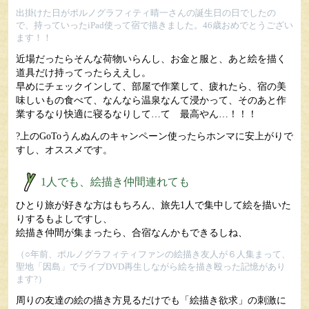
出掛けた日がポルノグラフィティ晴一さんの誕生日の日でしたの
で、持っていったiPad使って宿で描きました。46歳おめでとうござい
ます！！
近場だったらそんな荷物いらんし、お金と服と、あと絵を描く
道具だけ持ってったらええし。
早めにチェックインして、部屋で作業して、疲れたら、宿の美
味しいもの食べて、なんなら温泉なんて浸かって、そのあと作
業するなり快適に寝るなりして…て 最高やん…！！！
?上のGoToうんぬんのキャンペーン使ったらホンマに安上がりで
すし、オススメです。
1人でも、絵描き仲間連れても
ひとり旅が好きな方はもちろん、旅先1人で集中して絵を描いた
りするもよしですし、
絵描き仲間が集まったら、合宿なんかもできるしね、
（○年前、ポルノグラフィティファンの絵描き友人が６人集まって、
聖地「因島」でライブDVD再生しながら絵を描き殴った記憶があり
ます?）
周りの友達の絵の描き方見るだけでも「絵描き欲求」の刺激に