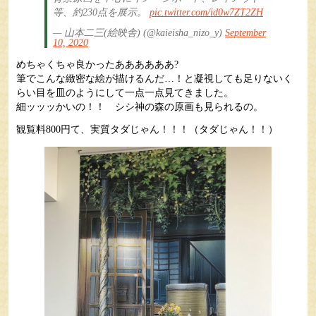
等、約230点を展示。
pic.twitter.com/id0w7ZT2ZH
— 山本二三(絵映舎) (@kaieisha_nizo_y)
September
10, 2020
めちゃくちゃ良かったああああああ?
筆でこんな緻密な絵が描けるんだ…！と凝視しても足りないく
らい目を皿のようにして一点一点見てきました。
細ッッッかいの！！ シシ神の森の原画も見られるの。
観覧料800円て、実質タダじゃん！！！（タダじゃん！！）