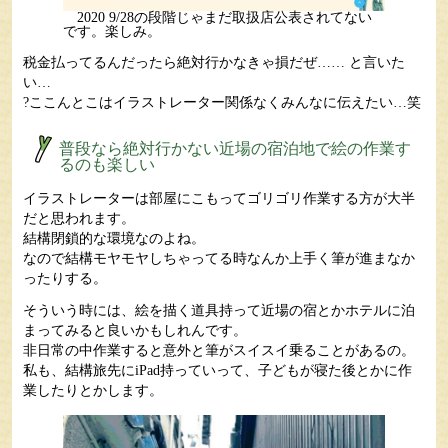
2020 9/28の段階じゃまだ取扱店公表されてない
です。楽しみ。
税金払ってるんだったら絶対行かなきゃ損だぜ…… と言いた
い…
?ここんとこはイラストレーター関係なくみんなに伝えたい…笑
普段なら絶対行かない近場の宿泊地で絵の作業す
るのも楽しい
イラストレーターは部屋にこもってゴリゴリ作業する方が大半
だと思われます。
結構閉鎖的な環境なのよね。
なので結構モヤモヤしちゃってる時なんか上手く筆が進まなか
ったりする。
そういう時には、絵を描く道具持って近場の宿とかホテルに泊
まってみると良いかもしれんです。
非日常の中作業すると意外と筆がスイスイ乗ることがあるの。
私も、結構旅先にiPad持っていって、子どもが寝た後とかに作
業したりとかします。