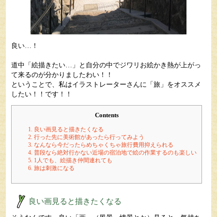
良い…！
道中「絵描きたい…」と自分の中でジワリお絵かき熱が上がっ
て来るのが分かりましたわい！！
ということで、私はイラストレーターさんに「旅」をオススメ
したい！！です！！
Contents
1.
良い画見ると描きたくなる
2.
行った先に美術館があったら行ってみよう
3.
なんなら今だったらめちゃくちゃ旅行費用抑えられる
4.
普段なら絶対行かない近場の宿泊地で絵の作業するのも楽しい
5.
1人でも、絵描き仲間連れても
6.
旅は刺激になる
良い画見ると描きたくなる