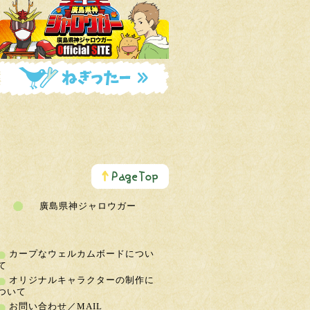
こ
の
ペ
ー
廣島県神ジャロウガー
ジ
の
ト
ッ
カープなウェルカムボードについ
プ
て
へ
オリジナルキャラクターの制作に
ついて
お問い合わせ／MAIL