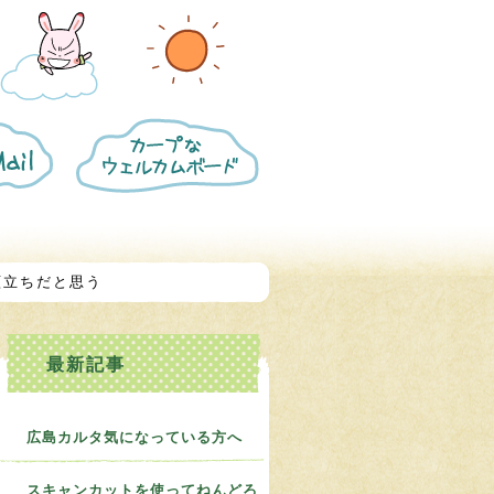
カ
ー
プ
な
ウ
ェ
ル
カ
顔立ちだと思う
ム
ボ
ー
ド
に
つ
い
て
広島カルタ気になっている方へ
スキャンカットを使ってねんどろ