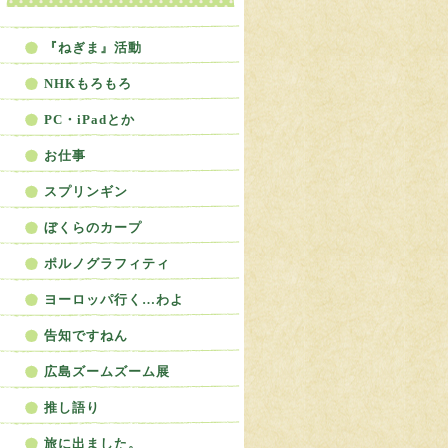
ねぎBLOG
『ねぎま』活動
NHKもろもろ
PC・iPadとか
お仕事
スプリンギン
ぼくらのカープ
ポルノグラフィティ
ヨーロッパ行く…わよ
告知ですねん
広島ズームズーム展
推し語り
旅に出ました。