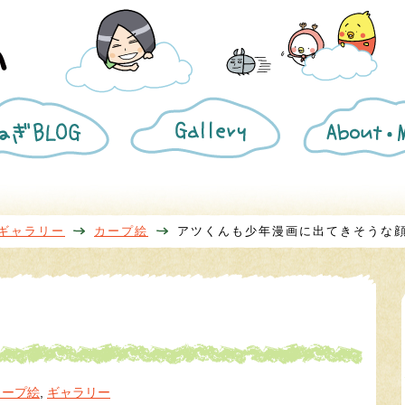
ね
ギ
き
ぎ
ャ
ざ
BLOG
ラ
み
リ
葱
ー
プ
ロ
フ
ィ
ギャラリー
カープ絵
アツくんも少年漫画に出てきそうな
ー
ル
カープ絵
,
ギャラリー