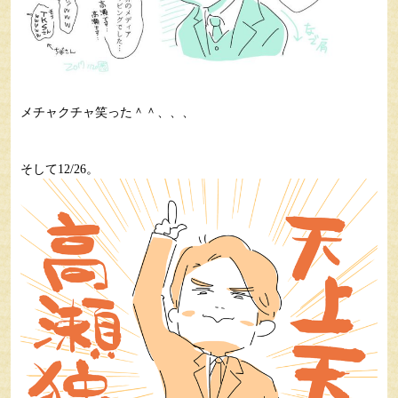
メチャクチャ笑った＾＾、、、
そして12/26。