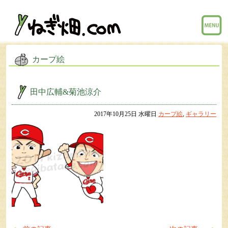
menu
カープ絵
田中広輔&菊池涼介
2017年10月25日 水曜日
カープ絵
,
ギャラリー