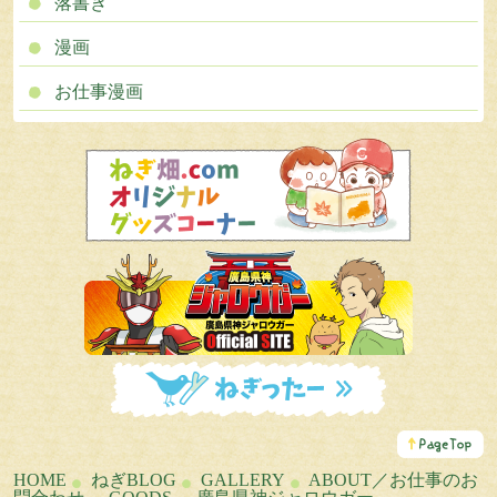
落書き
漫画
お仕事漫画
こ
の
ペ
HOME
ねぎBLOG
GALLERY
ABOUT／お仕事のお
ー