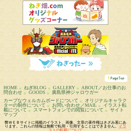
こ
の
ペ
HOME
ねぎBLOG
GALLERY
ABOUT／お仕事のお
ー
問合わせ
GOODS
廣島県神ジャロウガー
ジ
の
カープなウェルカムボードについて
オリジナルキャラク
ト
ターの制作について
お問い合わせ／MAIL
イラスト転
ッ
載について
スマートフォンでの閲覧について
サイト
プ
マップ
へ
弊ＷＥＢサイトに掲載のイラスト、画像、文章の著作権はきざみ葱にあ
ります。これらの情報は無断で転用・引用することはできません。
イラ
ストの転載について